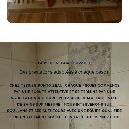
FAIRE BIEN, FAIRE DURABLE
Des prestations adaptées à chaque besoin
CHEZ TESSIER-PONTOIZEAU, CHAQUE PROJET COMMENCE
PAR UNE ÉCOUTE ATTENTIVE ET SE TERMINE PAR UNE
INSTALLATION QUI DURE. PLOMBERIE, CHAUFFAGE, SALLE
DE BAINS SUR MESURE : NOUS INTERVENONS SUR
SOULLANS ET SES ALENTOURS AVEC UNE ÉQUIPE QUALIFIÉE
ET UN ENGAGEMENT SIMPLE, BIEN FAIRE DU PREMIER COUP.