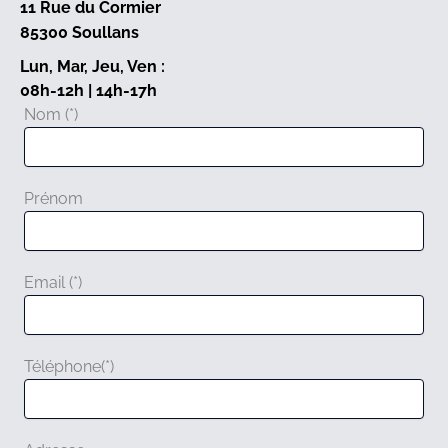
11 Rue du Cormier
85300 Soullans
Lun, Mar, Jeu, Ven :
08h-12h | 14h-17h
Nom (*)
A
l
t
e
Prénom
r
n
a
Email (*)
t
i
v
e
Téléphone(*)
: